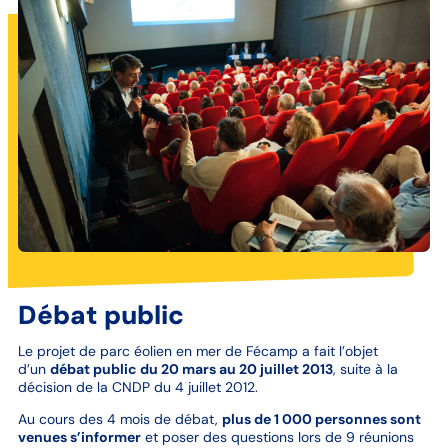
Débat public
Le projet de parc éolien en mer de Fécamp a fait l’objet
d’un
débat public du 20 mars au 20 juillet 2013
, suite à la
décision de la CNDP du 4 juillet 2012.
Au cours des 4 mois de débat,
plus de 1 000 personnes sont
venues s’informer
et poser des questions lors de 9 réunions