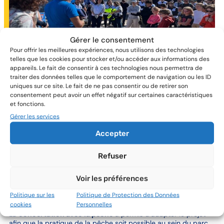
Gérer le consentement
Pour offrir les meilleures expériences, nous utilisons des technologies
telles que les cookies pour stocker et/ou accéder aux informations des
appareils. Le fait de consentir à ces technologies nous permettra de
traiter des données telles que le comportement de navigation ou les ID
uniques sur ce site. Le fait de ne pas consentir ou de retirer son
Un dialogue territorial
consentement peut avoir un effet négatif sur certaines caractéristiques
permanent
et fonctions.
Gérer les services
Une instance de concertation et de suivi du projet a été mise
Accepter
en place en 2012, par le préfet de la région et le préfet
maritime Manche-Mer du Nord. Cette instance est un
lieu de
dialogue privilégié
avec les services de l’État, associations et
Refuser
acteurs socio-économiques locaux pour suivre les études en
cours et élaborer des propositions
tout au long de la vie du
Voir les préférences
projet
. Des groupes de travail ont été constitués au sein de
cette instance pour permettre la meilleure prise en compte des
Politique sur les
Politique de Protection des Données
enjeux locaux.
cookies
Personnelles
La
concertation avec la pêche
a permis d’adapter le projet
afin que la pratique de la pêche soit possible au sein du parc