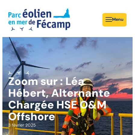
Menu
Zoom sur : Léa
Hébert, Alternante
Chargée HSE O&M
Offshore
3 février 2025