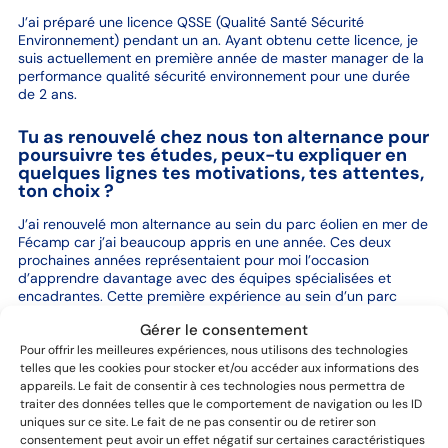
J’ai préparé une licence QSSE (Qualité Santé Sécurité
Environnement) pendant un an. Ayant obtenu cette licence, je
suis actuellement en première année de master manager de la
performance qualité sécurité environnement pour une durée
de 2 ans.
Tu as renouvelé chez nous ton alternance pour
poursuivre tes études, peux-tu expliquer en
quelques lignes tes motivations, tes attentes,
ton choix ?
J’ai renouvelé mon alternance au sein du parc éolien en mer de
Fécamp car j’ai beaucoup appris en une année. Ces deux
prochaines années représentaient pour moi l’occasion
d’apprendre davantage avec des équipes spécialisées et
encadrantes. Cette première expérience au sein d’un parc
éolien en mer a été très enrichissante puisque nous travaillons
Gérer le consentement
avec des intervenants extérieurs, cela me permet de découvrir
le fonctionnement d’autres entreprises et de découvrir des
Pour offrir les meilleures expériences, nous utilisons des technologies
métiers dont j’ignorais l’existence.
telles que les cookies pour stocker et/ou accéder aux informations des
appareils. Le fait de consentir à ces technologies nous permettra de
traiter des données telles que le comportement de navigation ou les ID
Quel est ton rythme d’alternance ?
uniques sur ce site. Le fait de ne pas consentir ou de retirer son
consentement peut avoir un effet négatif sur certaines caractéristiques
Mon rythme d’alternance est de 1 semaine d’école par mois.