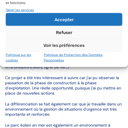
et fonctions.
Gérer les services
Quelles sont tes missions ? Lesquelles
préfères tu ? Et quelle mission t’as le plus
Accepter
surpris (en lien avec l’éolien en mer) ou te
diffère des autres élèves de ton cursus
scolaire ?
Refuser
Garantir la sécurité au sein du parc éolien passe par de la
Voir les préférences
sensibilisation des salariés, la gestion des exercices de
situations d’urgence, la vérification des équipements de
Politique sur les
Politique de Protection des Données
protection individuelle (harnais, mousqueton…) ainsi que le suivi
cookies
Personnelles
des équipements de sécurité se trouvant sur nos installations
offshore(extincteurs, ligne de vie…)
Ce projet a été très intéressant à suivre car j’ai pu observer la
passation de la phase de construction à la phase
d’exploitation. Une réelle opportunité, puisque j’ai pu mettre en
place de nouvelles actions.
La différenciation se fait également car que je travaille dans un
environnement où la gestion de situations d’urgence est très
importante et renforcée.
Le parc éolien en mer est également un environnement à